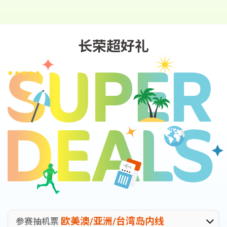
长荣超好礼
欧美澳/亚洲/台湾岛内线
参赛抽机票