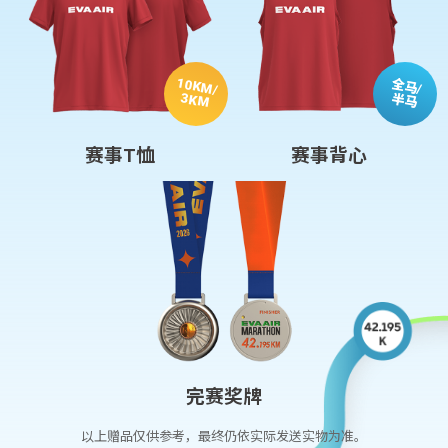
10KM
全马
/
/
3KM
半马
赛事T恤
赛事背心
完赛奖牌
以上赠品仅供参考，最终仍依实际发送实物为准。