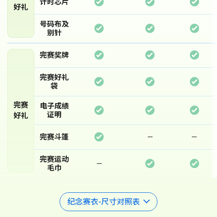
有
有
有
计时芯片
好礼
提
提
提
供
供
供
号码布及
有
有
有
别针
提
提
提
供
供
供
有
有
有
完赛奖牌
提
提
提
供
供
供
完赛好礼
有
有
有
袋
提
提
提
供
供
供
完赛
电子成绩
有
有
有
证明
好礼
提
提
提
供
供
供
有
没
没
完赛斗篷
—
—
提
有
有
供
提
提
完赛运动
有
有
没
—
毛巾
供
供
提
提
有
供
供
提
供
纪念赛衣-尺寸对照表