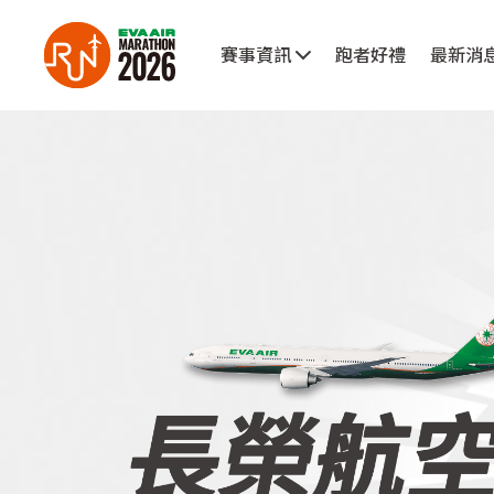
跳至主內容
:::
賽事資訊
跑者好禮
最新消
:::
長榮航空馬拉松是AIMS國際認證賽事之一，每年邀