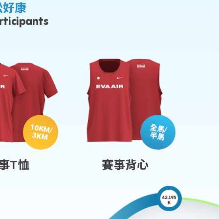
松好康
rticipants
10KM
全馬
/
/
3KM
半馬
事T恤
賽事背心