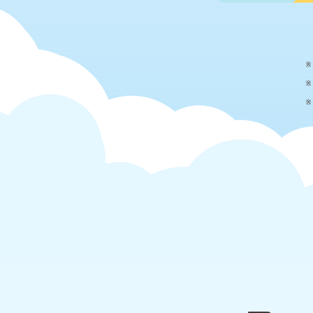
※
※
※