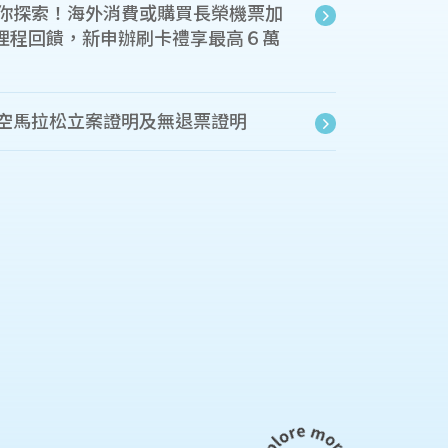
你探索！海外消費或購買長榮機票加
%哩程回饋，新申辦刷卡禮享最高６萬
空馬拉松立案證明及無退票證明
拉松 10月25日開跑 全新跑旅航站EXPO正式登場 機票好
航空馬拉松｜官方唯一跑班】懂跑訓練班熱血開跑！