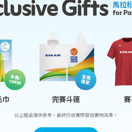
lusive Gifts
馬拉
for Pa
半馬
全馬
/
10KM
限定
毛巾
完賽斗篷
賽
以上贈品僅供參考，最終仍依實際發送實物為準。