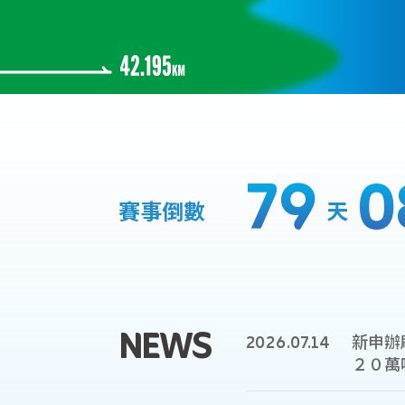
79
0
賽事倒數
天
距離賽事開跑還有79天08小時01分鐘
NEWS
2026
.
07.14
最新消息
新申辦
２０萬